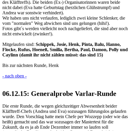
des Kläfftreffs). Die beiden (Ex-) Organisatorinnen waren beide
nicht dabei (Eva hatte Geburtstag (herzlichen Glühstrumpf) und
Andrea war sonstwie verhindert).
Wir haben uns nicht verlaufen, lediglich zwei kleine Schlenker, die
vom "normalen" Weg abwichen sind uns gelungen (hihi!).
Fotos gibt´s werden vielleicht noch nachgeliefert, die sind aber noch
nicht entwickelt (zwinker!).
Mitgelaufen sind:
Schippek, Josie, Henk, Pinta, Balu, Hanno,
Flocke, Rufus, Hoeneß, Smilla, Bertha, Paul, Damon, Polly und
Caylinn (damit ihr nicht zählen müsst: das sind 15)
Bis zur nächsten Runde, Henk
- nach oben -
06.12.15: Generalprobe Varlar-Runde
Die erste Runde, die wegen gleichzeitiger Abwesenheit beider
Kläfftreff-Chefs (Andrea und Eva) sozusagen führungslos gelaufen
wurde. Den Vorschlag hatte mein Chefe per Wozzepp (oder wie das
heißt) gemacht und das war sozusagen der Mastertest für die
Zukunft, da es ja ab Ende Dezember immer so laufen soll