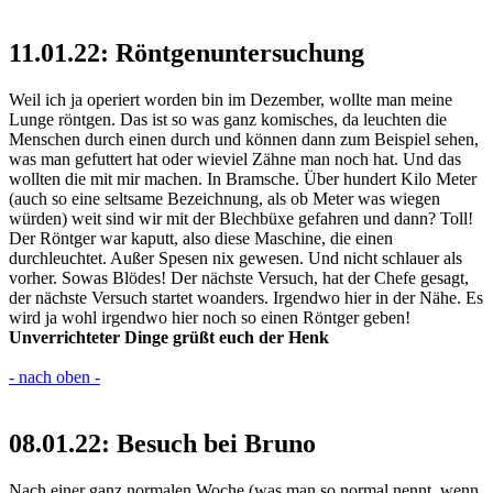
11.01.22: Röntgenuntersuchung
Weil ich ja operiert worden bin im Dezember, wollte man meine
Lunge röntgen. Das ist so was ganz komisches, da leuchten die
Menschen durch einen durch und können dann zum Beispiel sehen,
was man gefuttert hat oder wieviel Zähne man noch hat. Und das
wollten die mit mir machen. In Bramsche. Über hundert Kilo Meter
(auch so eine seltsame Bezeichnung, als ob Meter was wiegen
würden) weit sind wir mit der Blechbüxe gefahren und dann? Toll!
Der Röntger war kaputt, also diese Maschine, die einen
durchleuchtet. Außer Spesen nix gewesen. Und nicht schlauer als
vorher. Sowas Blödes! Der nächste Versuch, hat der Chefe gesagt,
der nächste Versuch startet woanders. Irgendwo hier in der Nähe. Es
wird ja wohl irgendwo hier noch so einen Röntger geben!
Unverrichteter Dinge grüßt euch der Henk
- nach oben -
08.01.22: Besuch bei Bruno
Nach einer ganz normalen Woche (was man so normal nennt, wenn