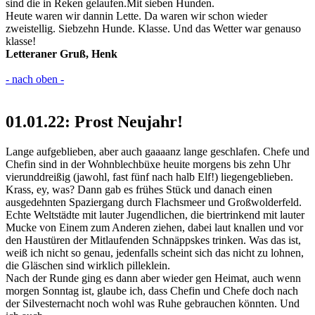
sind die in Reken gelaufen.Mit sieben Hunden.
Heute waren wir dannin Lette. Da waren wir schon wieder
zweistellig. Siebzehn Hunde. Klasse. Und das Wetter war genauso
klasse!
Letteraner Gruß, Henk
- nach oben -
01.01.22: Prost Neujahr!
Lange aufgeblieben, aber auch gaaaanz lange geschlafen. Chefe und
Chefin sind in der Wohnblechbüxe heuite morgens bis zehn Uhr
vierunddreißig (jawohl, fast fünf nach halb Elf!) liegengeblieben.
Krass, ey, was? Dann gab es frühes Stück und danach einen
ausgedehnten Spaziergang durch Flachsmeer und Großwolderfeld.
Echte Weltstädte mit lauter Jugendlichen, die biertrinkend mit lauter
Mucke von Einem zum Anderen ziehen, dabei laut knallen und vor
den Haustüren der Mitlaufenden Schnäppskes trinken. Was das ist,
weiß ich nicht so genau, jedenfalls scheint sich das nicht zu lohnen,
die Gläschen sind wirklich pilleklein.
Nach der Runde ging es dann aber wieder gen Heimat, auch wenn
morgen Sonntag ist, glaube ich, dass Chefin und Chefe doch nach
der Silvesternacht noch wohl was Ruhe gebrauchen könnten. Und