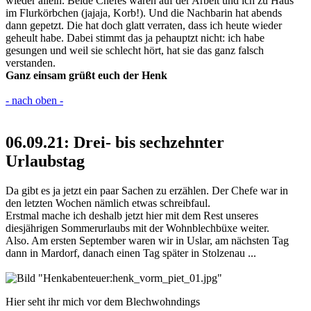
wieder allein. Beide Chefes waren auf der Arbeit und ich zu Haus
im Flurkörbchen (jajaja, Korb!). Und die Nachbarin hat abends
dann gepetzt. Die hat doch glatt verraten, dass ich heute wieder
geheult habe. Dabei stimmt das ja pehauptzt nicht: ich habe
gesungen und weil sie schlecht hört, hat sie das ganz falsch
verstanden.
Ganz einsam grüßt euch der Henk
- nach oben -
06.09.21: Drei- bis sechzehnter
Urlaubstag
Da gibt es ja jetzt ein paar Sachen zu erzählen. Der Chefe war in
den letzten Wochen nämlich etwas schreibfaul.
Erstmal mache ich deshalb jetzt hier mit dem Rest unseres
diesjährigen Sommerurlaubs mit der Wohnblechbüxe weiter.
Also. Am ersten September waren wir in Uslar, am nächsten Tag
dann in Mardorf, danach einen Tag später in Stolzenau ...
Hier seht ihr mich vor dem Blechwohndings