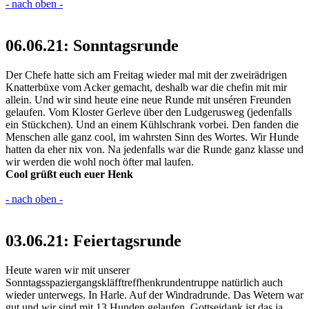
- nach oben -
06.06.21: Sonntagsrunde
Der Chefe hatte sich am Freitag wieder mal mit der zweirädrigen
Knatterbüxe vom Acker gemacht, deshalb war die chefin mit mir
allein. Und wir sind heute eine neue Runde mit unséren Freunden
gelaufen. Vom Kloster Gerleve über den Ludgerusweg (jedenfalls
ein Stückchen). Und an einem Kühlschrank vorbei. Den fanden die
Menschen alle ganz cool, im wahrsten Sinn des Wortes. Wir Hunde
hatten da eher nix von. Na jedenfalls war die Runde ganz klasse und
wir werden die wohl noch öfter mal laufen.
Cool grüßt euch euer Henk
- nach oben -
03.06.21: Feiertagsrunde
Heute waren wir mit unserer
Sonntagsspaziergangskläfftreffhenkrundentruppe natürlich auch
wieder unterwegs. In Harle. Auf der Windradrunde. Das Wetern war
gut und wir sind mit 13 Hunden gelaufen. Gottseidank ist das ja