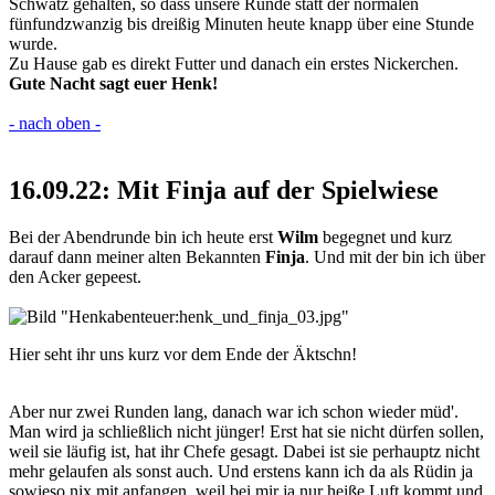
Schwatz gehalten, so dass unsere Runde statt der normalen
fünfundzwanzig bis dreißig Minuten heute knapp über eine Stunde
wurde.
Zu Hause gab es direkt Futter und danach ein erstes Nickerchen.
Gute Nacht sagt euer Henk!
- nach oben -
16.09.22: Mit Finja auf der Spielwiese
Bei der Abendrunde bin ich heute erst
Wilm
begegnet und kurz
darauf dann meiner alten Bekannten
Finja
. Und mit der bin ich über
den Acker gepeest.
Hier seht ihr uns kurz vor dem Ende der Äktschn!
Aber nur zwei Runden lang, danach war ich schon wieder müd'.
Man wird ja schließlich nicht jünger! Erst hat sie nicht dürfen sollen,
weil sie läufig ist, hat ihr Chefe gesagt. Dabei ist sie perhauptz nicht
mehr gelaufen als sonst auch. Und erstens kann ich da als Rüdin ja
sowieso nix mit anfangen, weil bei mir ja nur heiße Luft kommt und