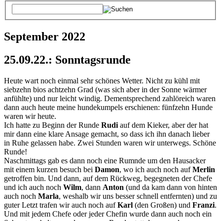
September 2022
25.09.22.: Sonntagsrunde
Heute wart noch einmal sehr schönes Wetter. Nicht zu kühl mit
siebzehn bios achtzehn Grad (was sich aber in der Sonne wärmer
anfühlte) und nur leicht windig. Dementsprechend zahlöreich waren
dann auch heute meine hundekumpels erschienen: fünfzehn Hunde
waren wir heute.
Ich hatte zu Beginn der Runde
Rudi
auf dem Kieker, aber der hat
mir dann eine klare Ansage gemacht, so dass ich ihn danach lieber
in Ruhe gelassen habe. Zwei Stunden waren wir unterwegs. Schöne
Runde!
Naschmittags gab es dann noch eine Rumnde um den Hausacker
mit einem kurzen besuch bei
Damon
, wo ich auch noch auf
Merlin
getroffen bin. Und dann, auf dem Rückweg, begegneten der Chefe
und ich auch noch
Wilm
, dann
Anton
(und da kam dann von hinten
auch noch
Marla
, weshalb wir uns besser schnell entfernten) und zu
guter Letzt trafen wir auch noch auf
Karl
(den Großen) und
Franzi
.
Und mit jedem Chefe oder jeder Chefin wurde dann auch noch ein